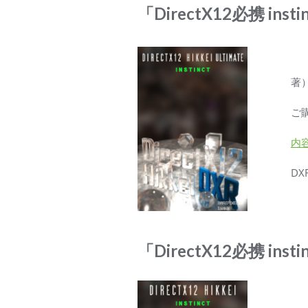
「DirectX12必携 ins
著）
ご
内
D
「DirectX12必携 ins