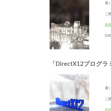
著）
ご
内
DI
「DirectX12プロ
著）
ご
内