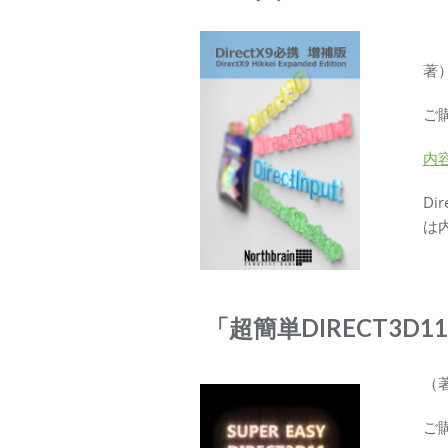
著）
ご
内
Di
は
「超簡単DIRECT3D1
（著
ご