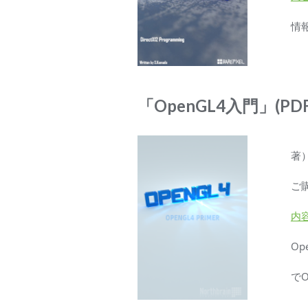
情
「OpenGL4入門」(
著）
ご
内
O
で