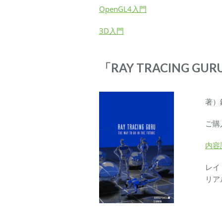
OpenGL4入門
3D入門
「RAY TRACING G
著）
ご購
内容
レイ
リア