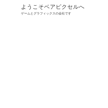
Skip
ようこそベアピクセルへ
to
ゲームとグラフィックスの会社です
content