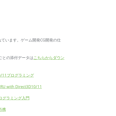
用されています。ゲーム開発CG開発の仕
ごとの添付データは
こちらからダウン
X10/11プログラミング
U with Direct3D10/11
ログラミング入門
9必携