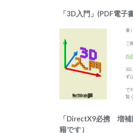
「3D入門」(PDF電子
著）
ご
内
3
ず
で
覧
「DirectX9必携 
籍です）