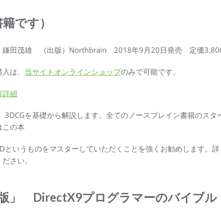
書籍です）
鎌田茂雄 （出版）Northbrain 2018年9月20日発売 定価3,8
購入は、
当サイトオンラインショップ
のみで可能です。
容詳細
D、3DCGを基礎から解説します。全てのノースブレイン書籍のスタ
はこの本
3Dというものをマスターしていただくことを強くお勧めします。詳
ください。
増補版」 DirectX9プログラマーのバイブ