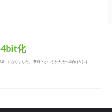
64bit化
Sが64bitになりました。 普通？というか大抵の場合は3 […]