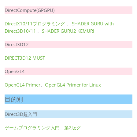
DirectCompute(GPGPU)
DirectX10/11プログラミング
、
SHADER GURU with
Direct3D10/11
、
SHADER GURU2 KEMURI
Direct3D12
DIRECT3D12 MUST
OpenGL4
OpenGL4 Primer
、
OpenGL4 Primer for Linux
目的別
Direct3D超入門
ゲームプログラミング入門 第2版
グ