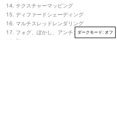
テクスチャーマッピング
ディファードシェーディング
マルチスレッドレンダリング
フォグ、ぼかし、アンチエイリアス
ダークモード:
影
パフォーマンスアップ
マウス
テキストのプログラムを理解
作成できるようになる事がコ
ースの目標になります
このコースのテキスト
DirectX12プログラミング